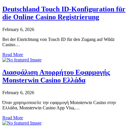
Deutschland Touch ID-Konfiguration für
die Online Casino Registrierung
February 6, 2026
Bei der Einrichtung von Touch ID für den Zugang auf Wildz
Casino…
Read More
Διασφάλιση Απορρήτου Εφαρμογής
Monsterwin Casino Ελλάδα
February 6, 2026
Όταν χρησιμοποιείτε την εφαρμογή Monsterwin Casino στην
Ελλάδα, Monsterwin Casino App Visa,…
Read More